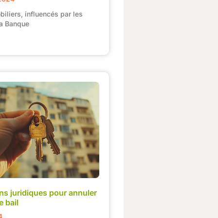
iliers, influencés par les
la Banque
ns juridiques pour annuler
e bail
4