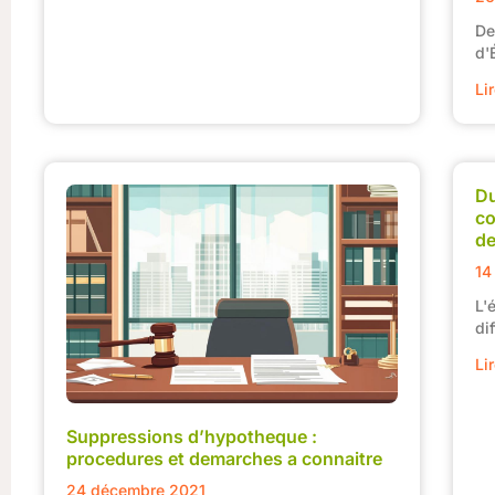
De
d'
Li
Du
co
de
14
L'
di
Li
Suppressions d’hypotheque :
procedures et demarches a connaitre
24 décembre 2021