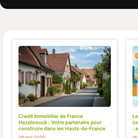
Credit Immobilier de France
Le
Hazebrouck : Votre partenaire pour
co
construire dans les Hauts-de-France
: 
28 mai 2025
16