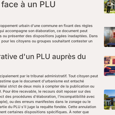
 face à un PLU
eloppement urbain d'une commune en fixant des règles
qui accompagne son élaboration, ce document peut
ts ou présenter des dispositions jugées inadaptées. Dans
t pour les citoyens ou groupes souhaitant contester un
rative d'un PLU auprès du
palement par le tribunal administratif. Tout citoyen peut
il estime que le document d'urbanisme est entaché
délai strict de deux mois à compter de la publication ou
. Pour être recevable, le recours doit reposer sur des
t des procédures d'élaboration, l'incompatibilité avec
le), ou des erreurs manifestes dans le zonage ou le
artie du PLU s'il juge la requête fondée. Cette annulation
nt certaines dispositions spécifiques. À noter que