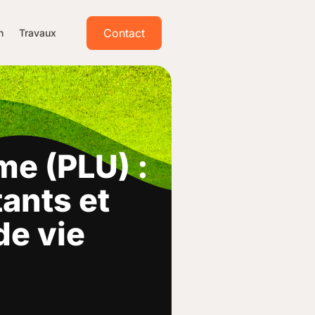
Contact
n
Travaux
me (PLU) :
ants et
e vie