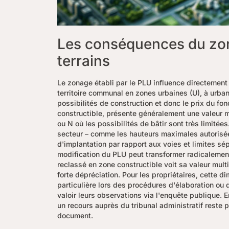
Les conséquences du zon
terrains
Le zonage établi par le PLU influence directemen
territoire communal en zones urbaines (U), à urbani
possibilités de construction et donc le prix du fo
constructible, présente généralement une valeur m
ou N où les possibilités de bâtir sont très limité
secteur – comme les hauteurs maximales autorisées
d'implantation par rapport aux voies et limites s
modification du PLU peut transformer radicalement 
reclassé en zone constructible voit sa valeur mult
forte dépréciation. Pour les propriétaires, cette d
particulière lors des procédures d'élaboration ou 
valoir leurs observations via l'enquête publique. 
un recours auprès du tribunal administratif reste
document.