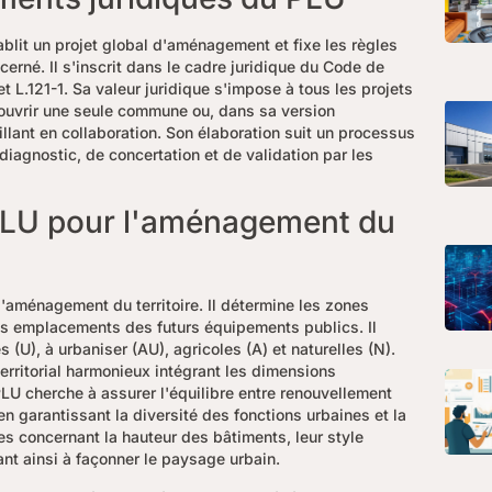
lit un projet global d'aménagement et fixe les règles
ncerné. Il s'inscrit dans le cadre juridique du Code de
et L.121-1. Sa valeur juridique s'impose à tous les projets
ouvrir une seule commune ou, dans sa version
lant en collaboration. Son élaboration suit un processus
 diagnostic, de concertation et de validation par les
 PLU pour l'aménagement du
l'aménagement du territoire. Il détermine les zones
les emplacements des futurs équipements publics. Il
s (U), à urbaniser (AU), agricoles (A) et naturelles (N).
erritorial harmonieux intégrant les dimensions
LU cherche à assurer l'équilibre entre renouvellement
en garantissant la diversité des fonctions urbaines et la
ses concernant la hauteur des bâtiments, leur style
uant ainsi à façonner le paysage urbain.