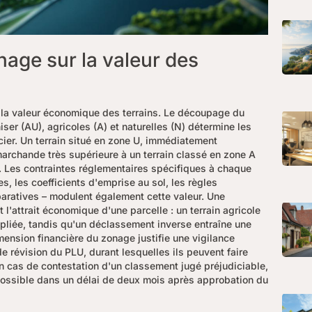
age sur la valeur des
t la valeur économique des terrains. Le découpage du
ser (AU), agricoles (A) et naturelles (N) détermine les
ncier. Un terrain situé en zone U, immédiatement
archande très supérieure à un terrain classé en zone A
es. Les contraintes réglementaires spécifiques à chaque
, les coefficients d'emprise au sol, les règles
éparatives – modulent également cette valeur. Une
l'attrait économique d'une parcelle : un terrain agricole
ipliée, tandis qu'un déclassement inverse entraîne une
imension financière du zonage justifie une vigilance
de révision du PLU, durant lesquelles ils peuvent faire
En cas de contestation d'un classement jugé préjudiciable,
 possible dans un délai de deux mois après approbation du